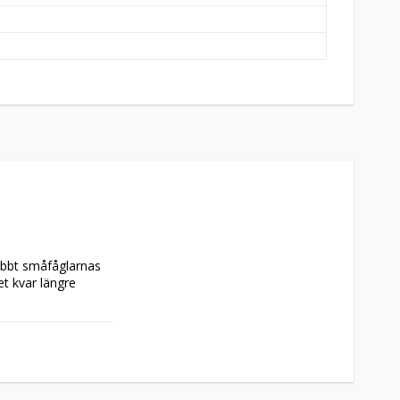
abbt småfåglarnas 
t kvar längre 