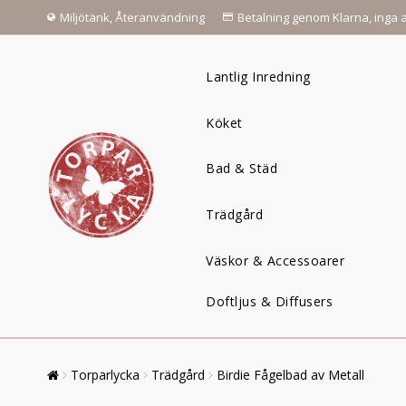
Miljötänk, Återanvändning
Betalning genom Klarna, inga a
Lantlig Inredning
Köket
Bad & Städ
Trädgård
Väskor & Accessoarer
Doftljus & Diffusers
Torparlycka
Trädgård
Birdie Fågelbad av Metall