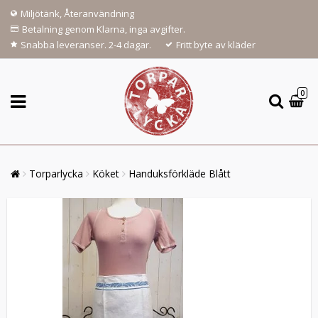
Miljötänk, Återanvändning
Betalning genom Klarna, inga avgifter.
Snabba leveranser. 2-4 dagar.
Fritt byte av kläder
0
Torparlycka
Köket
Handuksförkläde Blått