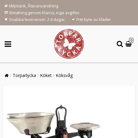
Miljötänk, Återanvändning
Betalning genom Klarna, inga avgifter.
Snabba leveranser. 2-4 dagar.
Fritt byte av kläder
0
Torparlycka
Köket
Köksvåg