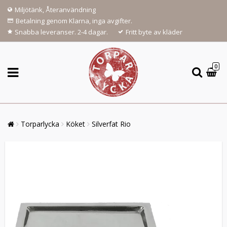
Miljötänk, Återanvändning
Betalning genom Klarna, inga avgifter.
Snabba leveranser. 2-4 dagar.
Fritt byte av kläder
0
Torparlycka
Köket
Silverfat Rio