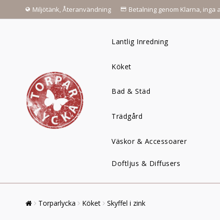
Miljötänk, Återanvändning
Betalning genom Klarna, inga a
Lantlig Inredning
Köket
Bad & Städ
Trädgård
Väskor & Accessoarer
Doftljus & Diffusers
Torparlycka
Köket
Skyffel i zink